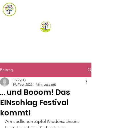
m.u.t.i.g. e.V.
Spenden
Beitrag
mutig-ev
19. Feb. 2022
1 Min. Lesezeit
… und Booom! Das
EINschlag Festival
kommt!
Am südlichen Zipfel Niedersachsens 