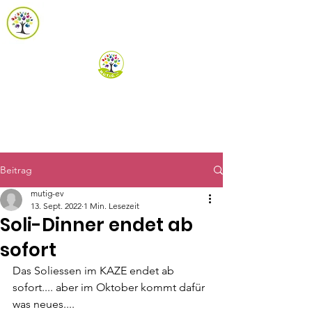
m.u.t.i.g. e.V.
Spenden
Beitrag
mutig-ev
13. Sept. 2022
1 Min. Lesezeit
Soli-Dinner endet ab
sofort
Das Soliessen im KAZE endet ab 
sofort.... aber im Oktober kommt dafür 
was neues.... 