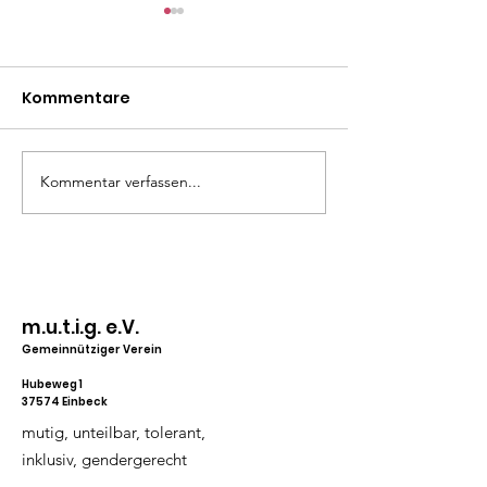
Kommentare
Kommentar verfassen...
Radikal Wütend –
Gayversity mi
Lesung und Diskussion
Anders
mit Pia Klemp und
Hannah Poddig
m.u.t.i.g. e.V.
Gemeinnütziger Verein
Hubeweg 1
37574 Einbeck
mutig, unteilbar, tolerant,
inklusiv, gendergerecht