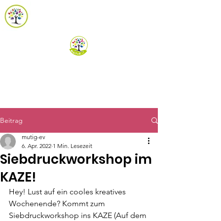
m.u.t.i.g. e.V.
Spenden
Beitrag
mutig-ev
6. Apr. 2022
1 Min. Lesezeit
Siebdruckworkshop im
KAZE!
Hey! Lust auf ein cooles kreatives 
Wochenende? Kommt zum 
Siebdruckworkshop ins KAZE (Auf dem 