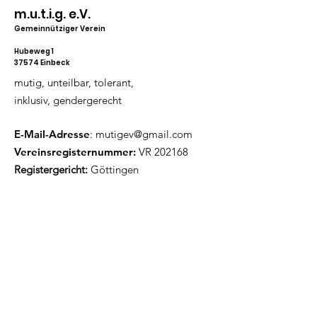
m.u.t.i.g. e.V.
Gemeinnütziger Verein
Hubeweg 1
37574 Einbeck
mutig, unteilbar, tolerant,
inklusiv, gendergerecht
E-Mail-Adresse
:
mutigev@gmail.com
Vereinsregisternummer:
VR 202168
Registergericht:
Göttingen
Hier findest du unseren aktuellen
Flyer als PDF.