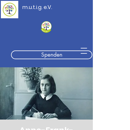
m.u.t.i.g. e.V.
Spenden