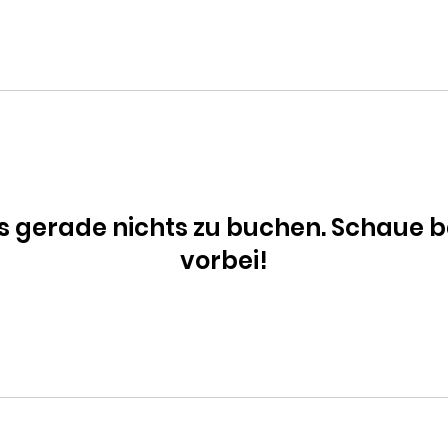
n
Mach mit!
News
Events
Kontakt
Impressum
es gerade nichts zu buchen. Schaue 
vorbei!