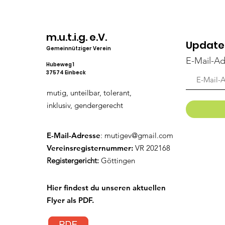
m.u.t.i.g. e.V.
Update
Gemeinnütziger Verein
E-Mail-Ad
Hubeweg 1
37574 Einbeck
mutig, unteilbar, tolerant,
inklusiv, gendergerecht
E-Mail-Adresse
:
mutigev@gmail.com
Vereinsregisternummer:
VR 202168
Registergericht:
Göttingen
Hier findest du unseren aktuellen
Flyer als PDF.