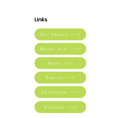
Links
Der Verein
Macht mit!
News
Events
Soliküche
Kontakt