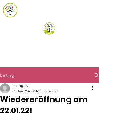
m.u.t.i.g. e.V.
Spenden
Beitrag
mutig-ev
6. Jan. 2022
0 Min. Lesezeit
Wiedereröffnung am
22.01.22!