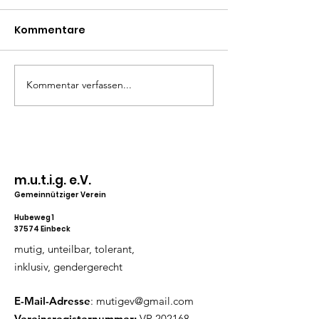
Kommentare
Kommentar verfassen...
Radikal Wütend –
Gayversity mi
Lesung und Diskussion
Anders
mit Pia Klemp und
Hannah Poddig
m.u.t.i.g. e.V.
Gemeinnütziger Verein
Hubeweg 1
37574 Einbeck
mutig, unteilbar, tolerant,
inklusiv, gendergerecht
E-Mail-Adresse
:
mutigev@gmail.com
Vereinsregisternummer:
VR 202168