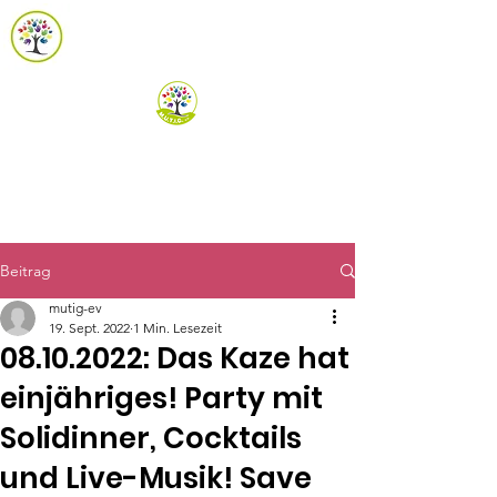
m.u.t.i.g. e.V.
Spenden
Beitrag
mutig-ev
19. Sept. 2022
1 Min. Lesezeit
08.10.2022: Das Kaze hat
einjähriges! Party mit
Solidinner, Cocktails
und Live-Musik! Save