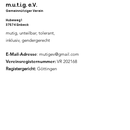
m.u.t.i.g. e.V.
Gemeinnütziger Verein
Hubeweg 1
37574 Einbeck
mutig, unteilbar, tolerant,
inklusiv, gendergerecht
E-Mail-Adresse
:
mutigev@gmail.com
Vereinsregisternummer:
VR 202168
Registergericht:
Göttingen
Hier findest du unseren aktuellen
Flyer als PDF.